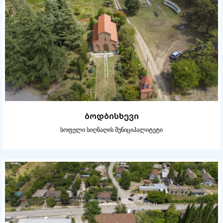
ბოდბისხევი
სოფელი სიღნაღის მუნიციპალიტეტი