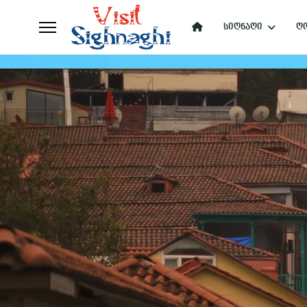
სიღნაღი
ღო