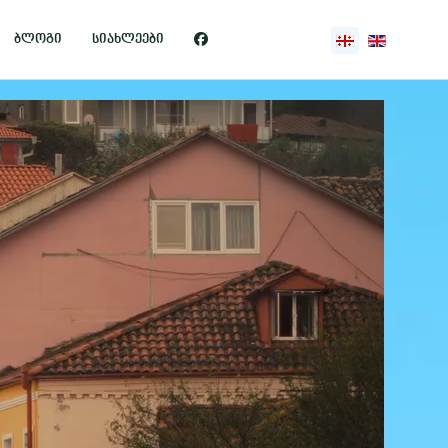
აირჩიეთ ენა
ბლოგი
სიახლეები