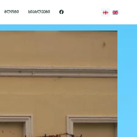
აირჩიეთ ენა
ბლოგი
სიახლეები