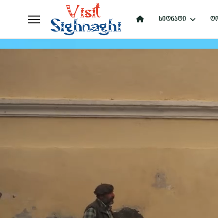
სიღნაღი
ღო