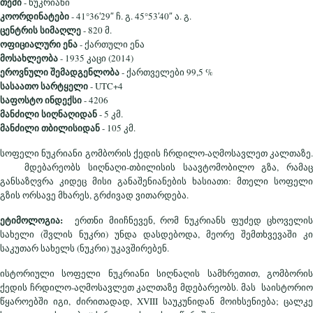
თემი
- ნუკრიანი
კოორდინატები
- 41°36′29″ ჩ. გ. 45°53′40″ ა. გ.
ცენტრის სიმაღლე
- 820 მ.
ოფიციალური ენა
- ქართული ენა
მოსახლეობა
- 1935 კაცი (2014)
ეროვნული შემადგენლობა
- ქართველები 99,5 %
სასაათო სარტყელი
- UTC+4
საფოსტო ინდექსი
- 4206
მანძილი სიღნაღიდან
- 5 კმ.
მანძილი თბილისიდან
- 105 კმ.
სოფელი ნუკრიანი გომბორის ქედის ჩრდილო-აღმოსავლეთ კალთაზე.
მდებარეობს სიღნაღი-თბილისის საავტომობილო გზა, რამაც
განსაზღვრა კიდეც მისი განაშენიანების ხასიათი: მთელი სოფელი
გზის ორსავე მხარეს, გრძივად ვითარდება.
ეტიმოლოგია:
ერთნი მიიჩნევენ, რომ ნუკრიანს ფუძედ ცხოველის
სახელი (შვლის ნუკრი) უნდა დასდებოდა, მეორე შემთხვევაში კი
საკუთარ სახელს (ნუკრი) უკავშირებენ.
ისტორიული სოფელი ნუკრიანი სიღნაღის სამხრეთით, გომბორის
ქედის ჩრდილო-აღმოსავლეთ კალთაზე მდებარეობს. მას საისტორიო
წყაროებში იგი, ძირითადად, XVIII საუკუნიდან მოიხსენიება; ცალკე