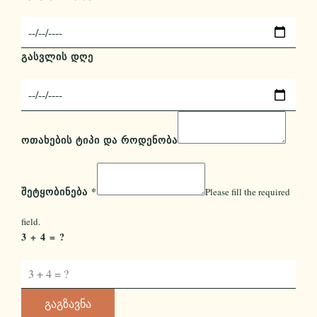
ᲒᲐᲡᲕᲚᲘᲡ ᲓᲦᲔ
ᲝᲗᲐᲮᲔᲑᲘᲡ ᲢᲘᲞᲘ ᲓᲐ ᲠᲝᲓᲔᲜᲝᲑᲐ
ᲨᲔᲢᲧᲝᲑᲘᲜᲔᲑᲐ
*
Please fill the required
field.
3 + 4 = ?
Გაგზავნა