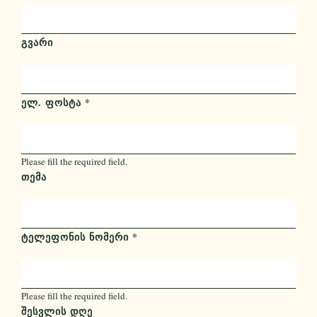
ᲒᲕᲐᲠᲘ
ᲔᲚ. ᲤᲝᲡᲢᲐ
*
Please fill the required field.
ᲗᲔᲛᲐ
ᲢᲔᲚᲔᲤᲝᲜᲘᲡ ᲜᲝᲛᲔᲠᲘ
*
Please fill the required field.
ᲨᲔᲡᲕᲚᲘᲡ ᲓᲦᲔ