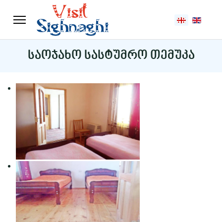
აირჩიეთ ენა
საოჯახო სასტუმრო თემუკა