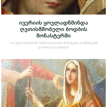
ივერიის ყოვლადწმინდა
ღვთისმშობელი ბოდბის
მონასტერში
1924 წელს ბოდბის წმ. ნინოს სახელობის მონასტერი კომუნისტებმა
დაარბიეს და დახურეს.