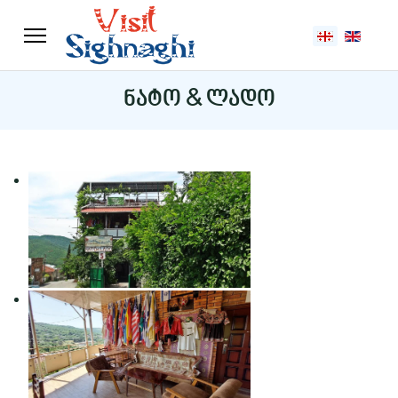
აირჩიეთ ენა
ნატო & ლადო