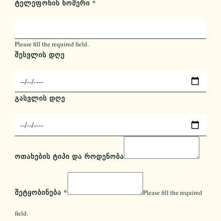
ᲢᲔᲚᲔᲤᲝᲜᲘᲡ ᲜᲝᲛᲔᲠᲘ
*
Please fill the required field.
ᲨᲔᲡᲕᲚᲘᲡ ᲓᲦᲔ
ᲒᲐᲡᲕᲚᲘᲡ ᲓᲦᲔ
ᲝᲗᲐᲮᲔᲑᲘᲡ ᲢᲘᲞᲘ ᲓᲐ ᲠᲝᲓᲔᲜᲝᲑᲐ
ᲨᲔᲢᲧᲝᲑᲘᲜᲔᲑᲐ
*
Please fill the required
field.