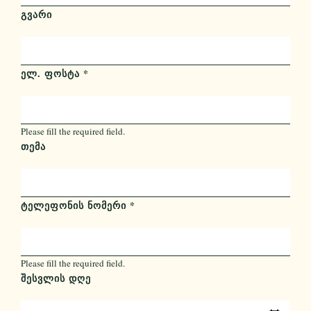
ᲒᲕᲐᲠᲘ
ᲔᲚ. ᲤᲝᲡᲢᲐ
*
Please fill the required field.
ᲗᲔᲛᲐ
ᲢᲔᲚᲔᲤᲝᲜᲘᲡ ᲜᲝᲛᲔᲠᲘ
*
Please fill the required field.
ᲨᲔᲡᲕᲚᲘᲡ ᲓᲦᲔ