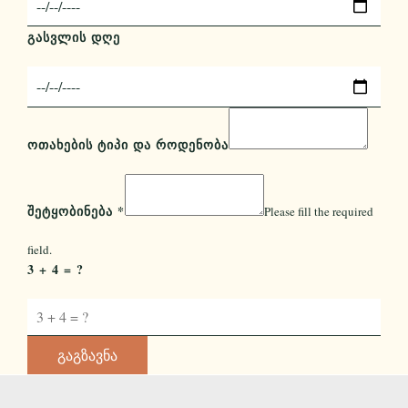
ᲒᲐᲡᲕᲚᲘᲡ ᲓᲦᲔ
ᲝᲗᲐᲮᲔᲑᲘᲡ ᲢᲘᲞᲘ ᲓᲐ ᲠᲝᲓᲔᲜᲝᲑᲐ
ᲨᲔᲢᲧᲝᲑᲘᲜᲔᲑᲐ
*
Please fill the required
field.
3 + 4 = ?
Გაგზავნა