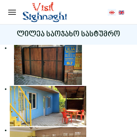
აირჩიეთ ენა
ლილეა საოჯახო სასტუმრო