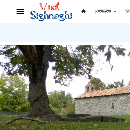
სიღნაღი
ღო