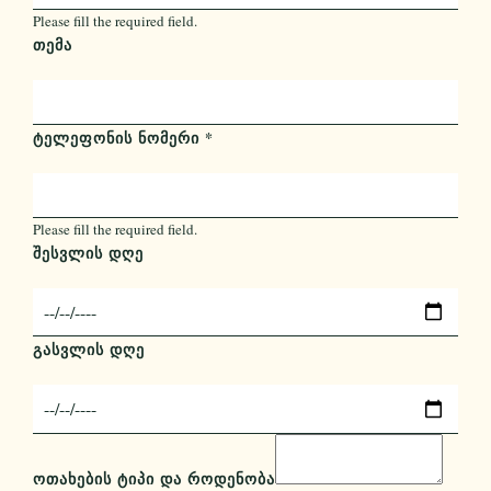
Please fill the required field.
ᲗᲔᲛᲐ
ᲢᲔᲚᲔᲤᲝᲜᲘᲡ ᲜᲝᲛᲔᲠᲘ
*
Please fill the required field.
ᲨᲔᲡᲕᲚᲘᲡ ᲓᲦᲔ
ᲒᲐᲡᲕᲚᲘᲡ ᲓᲦᲔ
ᲝᲗᲐᲮᲔᲑᲘᲡ ᲢᲘᲞᲘ ᲓᲐ ᲠᲝᲓᲔᲜᲝᲑᲐ