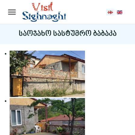
აირჩიეთ ენა
საოჯახო სასტუმრო ბაბაკა