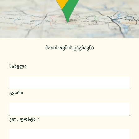
მოთხოვნის გაგზავნა
ᲡᲐᲮᲔᲚᲘ
ᲒᲕᲐᲠᲘ
ᲔᲚ. ᲤᲝᲡᲢᲐ
*